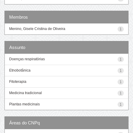
Membros
Menino, Gisele Cristina de Oliveira
1
Assunto
Doenças respiratórias
1
Etnobotânica
1
Fitoterapia
1
Medicina tradicional
1
Plantas medicinais
1
Áreas do CNPq