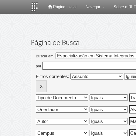
Página inicial
Navegar
Sobre o RII
Skip
navigation
Página de Busca
Buscar em:
por
Filtros correntes: