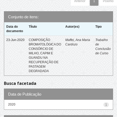
Anterior
1
Póximo
Conjunto de itens:
Data do
Título
Autor(es)
Tipo
documento
23-Jun-2020
COMPOSIÇÃO
Maffei, Ana Maria
Trabalho
BROMATOLÓGICA DO
Cardozo
de
CONSÓRCIO DE
Conclusão
MILHO, CAPIM E
de Curso
GUANDU NA
RECUPERAÇÃO DE
PASTAGEM
DEGRADADA
Busca facetada
Data de Publicação
2020
1