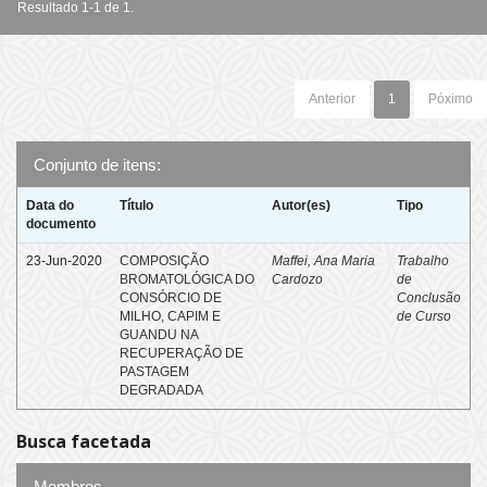
Resultado 1-1 de 1.
Anterior
1
Póximo
Conjunto de itens:
Data do
Título
Autor(es)
Tipo
documento
23-Jun-2020
COMPOSIÇÃO
Maffei, Ana Maria
Trabalho
BROMATOLÓGICA DO
Cardozo
de
CONSÓRCIO DE
Conclusão
MILHO, CAPIM E
de Curso
GUANDU NA
RECUPERAÇÃO DE
PASTAGEM
DEGRADADA
Busca facetada
Membros