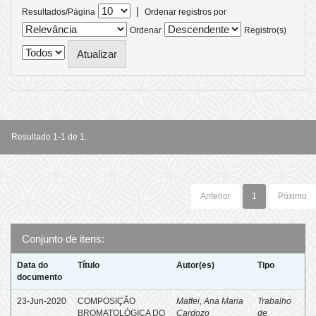
|
Resultados/Página
Ordenar registros por
Ordenar
Registro(s)
Resultado 1-1 de 1.
Anterior
1
Póximo
Conjunto de itens:
Data do
Título
Autor(es)
Tipo
documento
23-Jun-2020
COMPOSIÇÃO
Maffei, Ana Maria
Trabalho
BROMATOLÓGICA DO
Cardozo
de