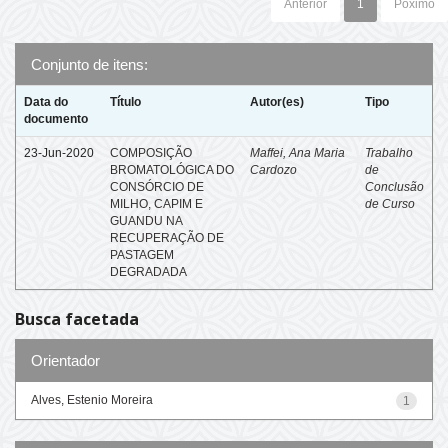
Anterior
1
Póximo
Conjunto de itens:
Data do
Título
Autor(es)
Tipo
documento
23-Jun-2020
COMPOSIÇÃO
Maffei, Ana Maria
Trabalho
BROMATOLÓGICA DO
Cardozo
de
CONSÓRCIO DE
Conclusão
MILHO, CAPIM E
de Curso
GUANDU NA
RECUPERAÇÃO DE
PASTAGEM
DEGRADADA
Busca facetada
Orientador
Alves, Estenio Moreira
1