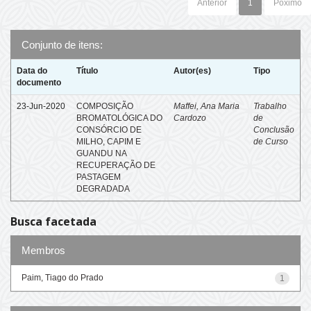
Anterior
1
Póximo
Conjunto de itens:
Data do
Título
Autor(es)
Tipo
documento
23-Jun-2020
COMPOSIÇÃO
Maffei, Ana Maria
Trabalho
BROMATOLÓGICA DO
Cardozo
de
CONSÓRCIO DE
Conclusão
MILHO, CAPIM E
de Curso
GUANDU NA
RECUPERAÇÃO DE
PASTAGEM
DEGRADADA
Busca facetada
Membros
Paim, Tiago do Prado
1