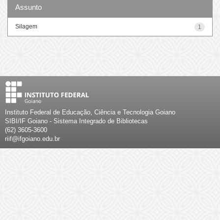
Assunto
Silagem
1
Instituto Federal de Educação, Ciência e Tecnologia Goiano
SIBI/IF Goiano - Sistema Integrado de Bibliotecas
(62) 3605-3600
riif@ifgoiano.edu.br