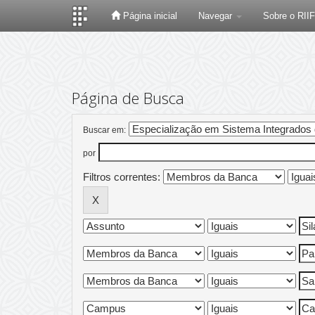
Página inicial
Navegar
Sobre o RII
Skip
navigation
Página de Busca
Buscar em:
por
Filtros correntes: