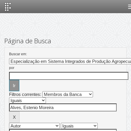
Skip
navigation
Página de Busca
Buscar em:
por
Filtros correntes: