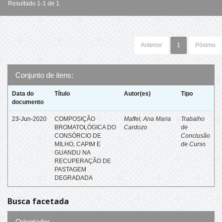
Resultado 1-1 de 1.
Anterior
1
Póximo
Conjunto de itens:
Data do
Título
Autor(es)
Tipo
documento
23-Jun-2020
COMPOSIÇÃO
Maffei, Ana Maria
Trabalho
BROMATOLÓGICA DO
Cardozo
de
CONSÓRCIO DE
Conclusão
MILHO, CAPIM E
de Curso
GUANDU NA
RECUPERAÇÃO DE
PASTAGEM
DEGRADADA
Busca facetada
Orientador