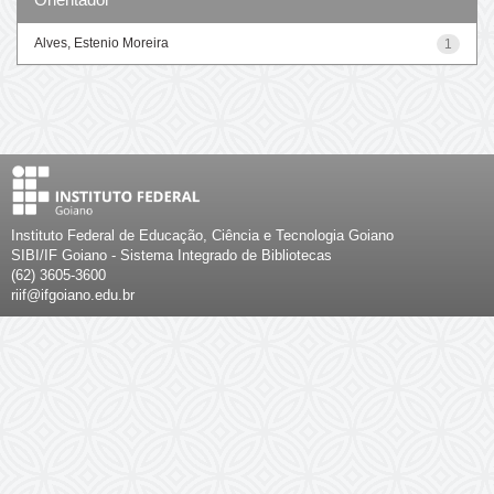
Alves, Estenio Moreira
1
Instituto Federal de Educação, Ciência e Tecnologia Goiano
SIBI/IF Goiano - Sistema Integrado de Bibliotecas
(62) 3605-3600
riif@ifgoiano.edu.br