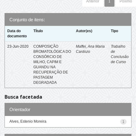
Anterior
1
Póximo
Conjunto de itens:
Data do
Título
Autor(es)
Tipo
documento
23-Jun-2020
COMPOSIÇÃO
Maffei, Ana Maria
Trabalho
BROMATOLÓGICA DO
Cardozo
de
CONSÓRCIO DE
Conclusão
MILHO, CAPIM E
de Curso
GUANDU NA
RECUPERAÇÃO DE
PASTAGEM
DEGRADADA
Busca facetada
Orientador
Alves, Estenio Moreira
1