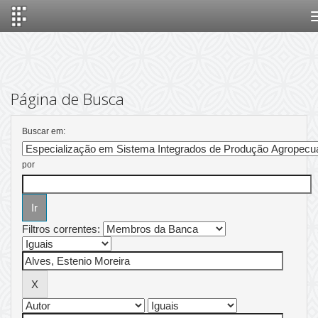
Skip
navigation
Página de Busca
Buscar em:
por
Filtros correntes: