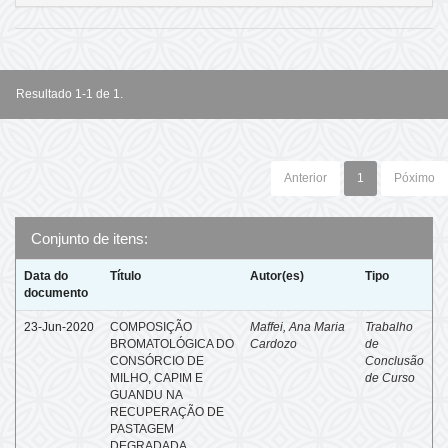
Resultado 1-1 de 1.
Anterior
1
Póximo
Conjunto de itens:
Data do
Título
Autor(es)
Tipo
documento
23-Jun-2020
COMPOSIÇÃO
Maffei, Ana Maria
Trabalho
BROMATOLÓGICA DO
Cardozo
de
CONSÓRCIO DE
Conclusão
MILHO, CAPIM E
de Curso
GUANDU NA
RECUPERAÇÃO DE
PASTAGEM
DEGRADADA