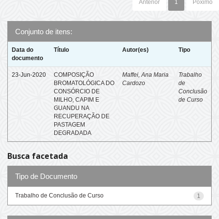
Anterior
1
Póximo
Conjunto de itens:
Data do
Título
Autor(es)
Tipo
documento
23-Jun-2020
COMPOSIÇÃO
Maffei, Ana Maria
Trabalho
BROMATOLÓGICA DO
Cardozo
de
CONSÓRCIO DE
Conclusão
MILHO, CAPIM E
de Curso
GUANDU NA
RECUPERAÇÃO DE
PASTAGEM
DEGRADADA
Busca facetada
Tipo de Documento
Trabalho de Conclusão de Curso
1