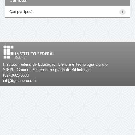
Campus Iporá
1
Instituto Federal de Educação, Ciência e Tecnologia Goiano
SIBI/IF Goiano - Sistema Integrado de Bibliotecas
(62) 3605-3600
riif@ifgoiano.edu.br