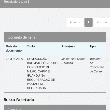
Resultado 1-1 de 1.
Anterior
1
Póximo
Conjunto de itens:
Data do
Título
Autor(es)
Tipo
documento
23-Jun-2020
COMPOSIÇÃO
Maffei, Ana Maria
Trabalho
BROMATOLÓGICA DO
Cardozo
de
CONSÓRCIO DE
Conclusão
MILHO, CAPIM E
de Curso
GUANDU NA
RECUPERAÇÃO DE
PASTAGEM
DEGRADADA
Busca facetada
Campus