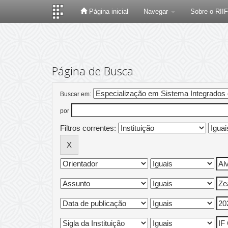
Página inicial
Navegar
Sobre o RII
Skip
navigation
Página de Busca
Buscar em:
por
Filtros correntes: