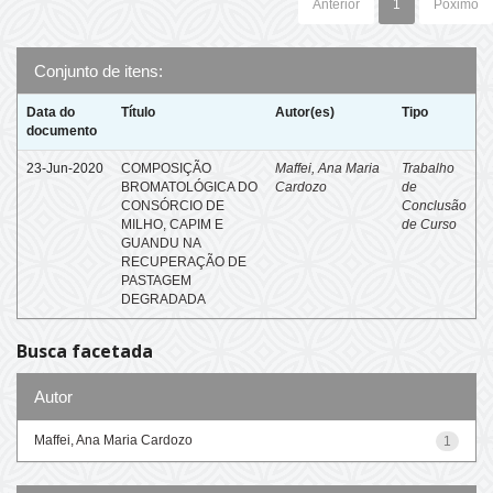
Anterior
1
Póximo
Conjunto de itens:
Data do
Título
Autor(es)
Tipo
documento
23-Jun-2020
COMPOSIÇÃO
Maffei, Ana Maria
Trabalho
BROMATOLÓGICA DO
Cardozo
de
CONSÓRCIO DE
Conclusão
MILHO, CAPIM E
de Curso
GUANDU NA
RECUPERAÇÃO DE
PASTAGEM
DEGRADADA
Busca facetada
Autor
Maffei, Ana Maria Cardozo
1