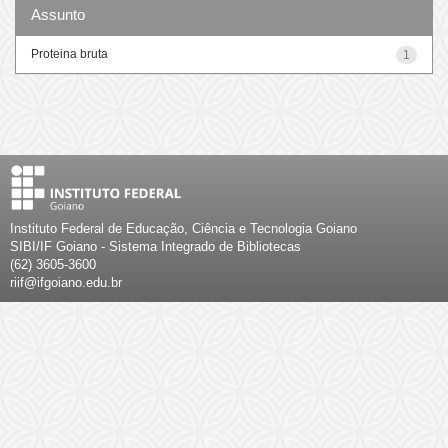
Assunto
Proteina bruta
1
Instituto Federal de Educação, Ciência e Tecnologia Goiano
SIBI/IF Goiano - Sistema Integrado de Bibliotecas
(62) 3605-3600
riif@ifgoiano.edu.br