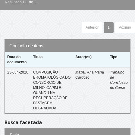
Resultado 1-1 de 1.
Anterior
1
Póximo
Conjunto de itens:
Data do
Título
Autor(es)
Tipo
documento
23-Jun-2020
COMPOSIÇÃO
Maffei, Ana Maria
Trabalho
BROMATOLÓGICA DO
Cardozo
de
CONSÓRCIO DE
Conclusão
MILHO, CAPIM E
de Curso
GUANDU NA
RECUPERAÇÃO DE
PASTAGEM
DEGRADADA
Busca facetada
Sigla