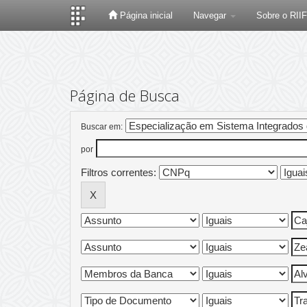
Página inicial
Navegar
Sobre o RII
Skip
navigation
Página de Busca
Buscar em:
por
Filtros correntes: