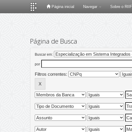
Página inicial
Navegar
Sobre o RII
Skip
navigation
Página de Busca
Buscar em:
por
Filtros correntes: