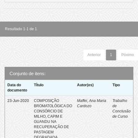
Resultado 1-1 de 1.
Anterior
1
Póximo
Conjunto de itens:
Data do
Título
Autor(es)
Tipo
documento
23-Jun-2020
COMPOSIÇÃO
Maffei, Ana Maria
Trabalho
BROMATOLÓGICA DO
Cardozo
de
CONSÓRCIO DE
Conclusão
MILHO, CAPIM E
de Curso
GUANDU NA
RECUPERAÇÃO DE
PASTAGEM
DEGRADADA