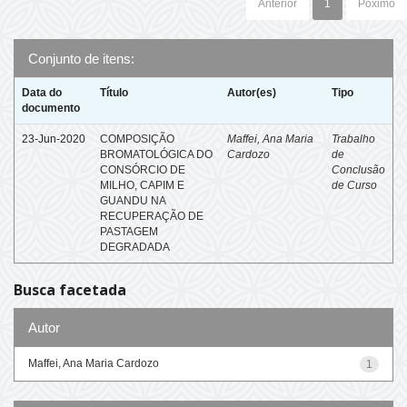
Anterior
1
Póximo
Conjunto de itens:
Data do
Título
Autor(es)
Tipo
documento
23-Jun-2020
COMPOSIÇÃO
Maffei, Ana Maria
Trabalho
BROMATOLÓGICA DO
Cardozo
de
CONSÓRCIO DE
Conclusão
MILHO, CAPIM E
de Curso
GUANDU NA
RECUPERAÇÃO DE
PASTAGEM
DEGRADADA
Busca facetada
Autor
Maffei, Ana Maria Cardozo
1