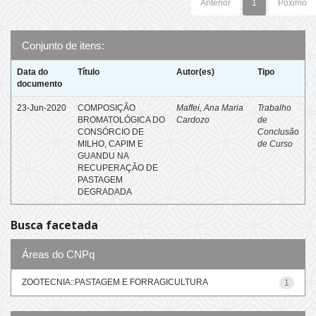
Anterior
1
Póximo
Conjunto de itens:
Data do
Título
Autor(es)
Tipo
documento
23-Jun-2020
COMPOSIÇÃO
Maffei, Ana Maria
Trabalho
BROMATOLÓGICA DO
Cardozo
de
CONSÓRCIO DE
Conclusão
MILHO, CAPIM E
de Curso
GUANDU NA
RECUPERAÇÃO DE
PASTAGEM
DEGRADADA
Busca facetada
Áreas do CNPq
ZOOTECNIA::PASTAGEM E FORRAGICULTURA
1