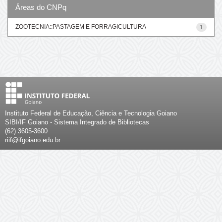
Áreas do CNPq
ZOOTECNIA::PASTAGEM E FORRAGICULTURA
1
Instituto Federal de Educação, Ciência e Tecnologia Goiano
SIBI/IF Goiano - Sistema Integrado de Bibliotecas
(62) 3605-3600
riif@ifgoiano.edu.br