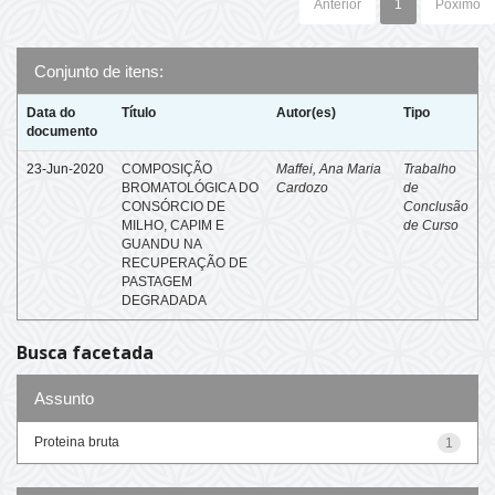
Anterior
1
Póximo
Conjunto de itens:
Data do
Título
Autor(es)
Tipo
documento
23-Jun-2020
COMPOSIÇÃO
Maffei, Ana Maria
Trabalho
BROMATOLÓGICA DO
Cardozo
de
CONSÓRCIO DE
Conclusão
MILHO, CAPIM E
de Curso
GUANDU NA
RECUPERAÇÃO DE
PASTAGEM
DEGRADADA
Busca facetada
Assunto
Proteina bruta
1