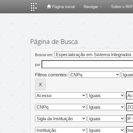
Página inicial
Navegar
Sobre o RII
Skip
navigation
Página de Busca
Buscar em:
por
Filtros correntes: