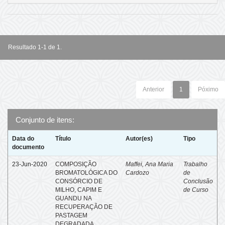
Resultado 1-1 de 1.
Anterior
1
Póximo
Conjunto de itens:
Data do
Título
Autor(es)
Tipo
documento
23-Jun-2020
COMPOSIÇÃO
Maffei, Ana Maria
Trabalho
BROMATOLÓGICA DO
Cardozo
de
CONSÓRCIO DE
Conclusão
MILHO, CAPIM E
de Curso
GUANDU NA
RECUPERAÇÃO DE
PASTAGEM
DEGRADADA