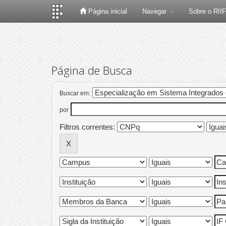
Página inicial
Navegar
Sobre o RII
Skip
navigation
Página de Busca
Buscar em:
por
Filtros correntes: