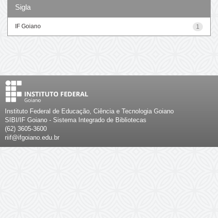
Sigla
IF Goiano
1
Instituto Federal de Educação, Ciência e Tecnologia Goiano
SIBI/IF Goiano - Sistema Integrado de Bibliotecas
(62) 3605-3600
riif@ifgoiano.edu.br