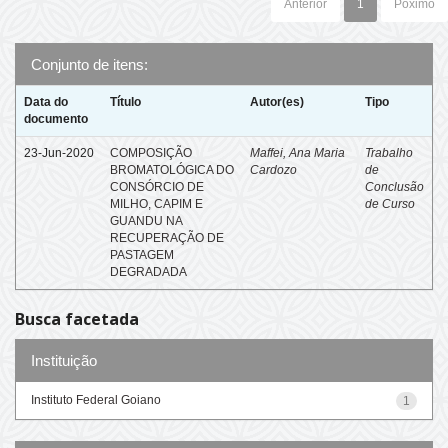
Anterior
1
Póximo
Conjunto de itens:
Data do
Título
Autor(es)
Tipo
documento
23-Jun-2020
COMPOSIÇÃO
Maffei, Ana Maria
Trabalho
BROMATOLÓGICA DO
Cardozo
de
CONSÓRCIO DE
Conclusão
MILHO, CAPIM E
de Curso
GUANDU NA
RECUPERAÇÃO DE
PASTAGEM
DEGRADADA
Busca facetada
Instituição
Instituto Federal Goiano
1