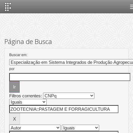
Skip
navigation
Página de Busca
Buscar em:
por
Filtros correntes: