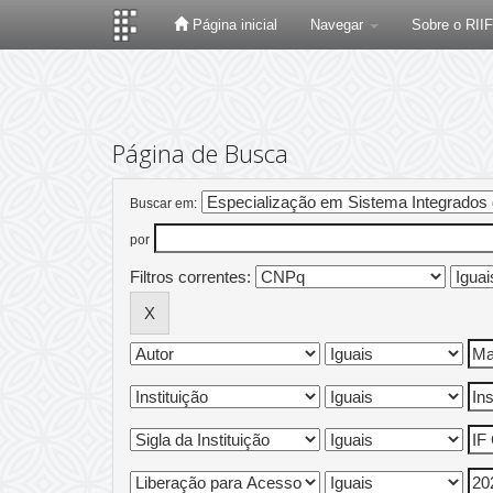
Página inicial
Navegar
Sobre o RII
Skip
navigation
Página de Busca
Buscar em:
por
Filtros correntes: