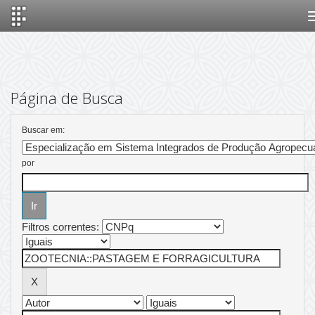
Skip
navigation
Página de Busca
Buscar em:
por
Filtros correntes: