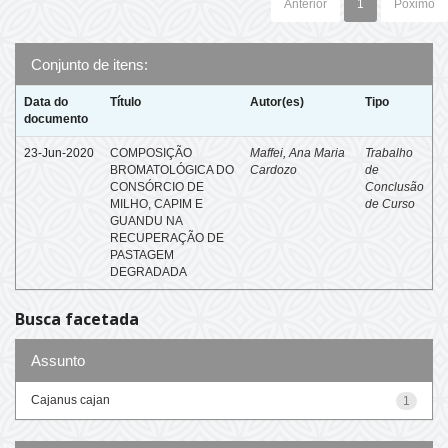
Anterior
1
Póximo
Conjunto de itens:
Data do
Título
Autor(es)
Tipo
documento
23-Jun-2020
COMPOSIÇÃO
Maffei, Ana Maria
Trabalho
BROMATOLÓGICA DO
Cardozo
de
CONSÓRCIO DE
Conclusão
MILHO, CAPIM E
de Curso
GUANDU NA
RECUPERAÇÃO DE
PASTAGEM
DEGRADADA
Busca facetada
Assunto
Cajanus cajan
1