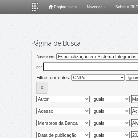
Página inicial
Navegar
Sobre o RII
Skip
navigation
Página de Busca
Buscar em:
por
Filtros correntes: