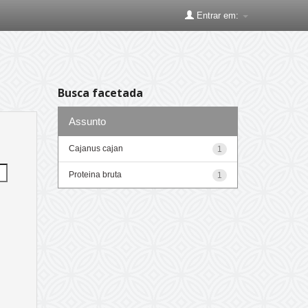
Entrar em:
Busca facetada
Assunto
Cajanus cajan
1
Proteina bruta
1