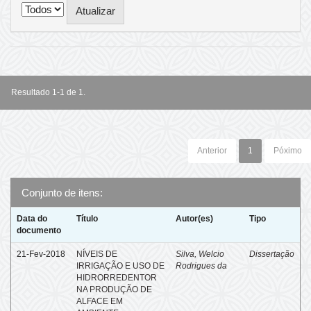
Resultado 1-1 de 1.
Anterior
1
Póximo
Conjunto de itens:
Data do
Título
Autor(es)
Tipo
documento
21-Fev-2018
NÍVEIS DE
Silva, Welcio
Dissertação
IRRIGAÇÃO E USO DE
Rodrigues da
HIDRORREDENTOR
NA PRODUÇÃO DE
ALFACE EM