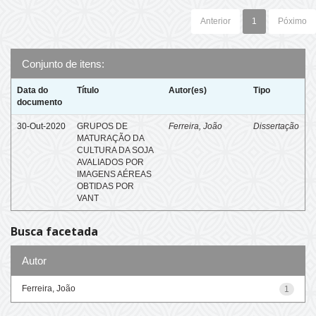
Anterior
1
Póximo
Conjunto de itens:
Data do
Título
Autor(es)
Tipo
documento
30-Out-2020
GRUPOS DE
Ferreira, João
Dissertação
MATURAÇÃO DA
CULTURA DA SOJA
AVALIADOS POR
IMAGENS AÉREAS
OBTIDAS POR
VANT
Busca facetada
Autor
Ferreira, João
1