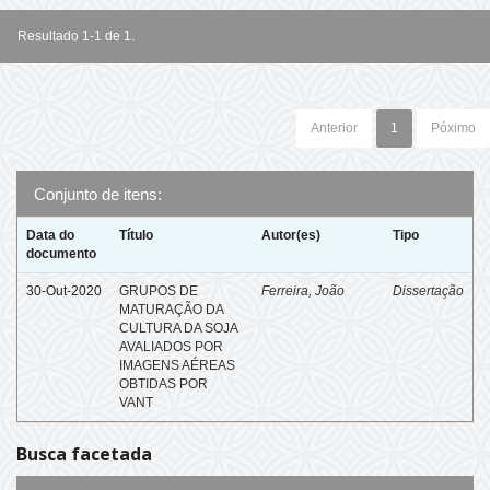
Resultado 1-1 de 1.
Anterior
1
Póximo
Conjunto de itens:
Data do
Título
Autor(es)
Tipo
documento
30-Out-2020
GRUPOS DE
Ferreira, João
Dissertação
MATURAÇÃO DA
CULTURA DA SOJA
AVALIADOS POR
IMAGENS AÉREAS
OBTIDAS POR
VANT
Busca facetada