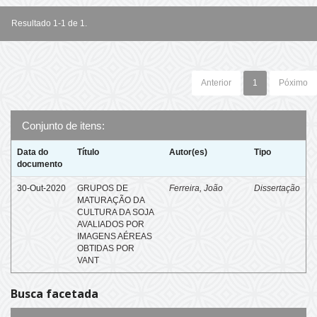
Resultado 1-1 de 1.
Anterior
1
Póximo
Conjunto de itens:
Data do
Título
Autor(es)
Tipo
documento
30-Out-2020
GRUPOS DE
Ferreira, João
Dissertação
MATURAÇÃO DA
CULTURA DA SOJA
AVALIADOS POR
IMAGENS AÉREAS
OBTIDAS POR
VANT
Busca facetada