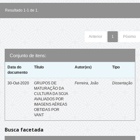
Resultado 1-1 de 1.
Anterior
1
Póximo
Conjunto de itens:
Data do
Título
Autor(es)
Tipo
documento
30-Out-2020
GRUPOS DE
Ferreira, João
Dissertação
MATURAÇÃO DA
CULTURA DA SOJA
AVALIADOS POR
IMAGENS AÉREAS
OBTIDAS POR
VANT
Busca facetada