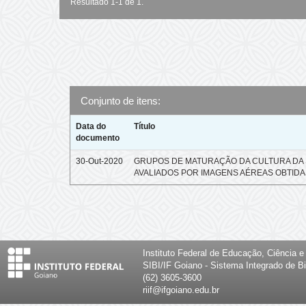
Resultado 1-1 de 1.
Conjunto de itens:
Data do
Título
documento
30-Out-2020
GRUPOS DE MATURAÇÃO DA CULTURA DA 
AVALIADOS POR IMAGENS AÉREAS OBTIDA
Instituto Federal de Educação, Ciência 
SIBI/IF Goiano - Sistema Integrado de Bi
(62) 3605-3600
riif@ifgoiano.edu.br