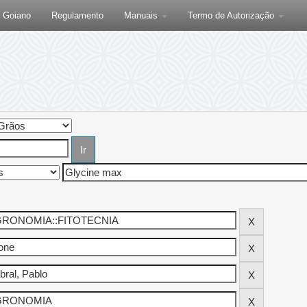
F Goiano
Regulamento
Manuais
Termo de Autorização