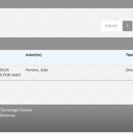
Anterior
1
Autor(es)
Tip
SOJA
Ferreira, João
Diss
S POR VANT
e Tecnologia Goiano
bliotecas