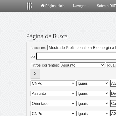
Página inicial
Navegar
Sobre o RII
Skip
navigation
Página de Busca
Buscar em:
por
Filtros correntes: