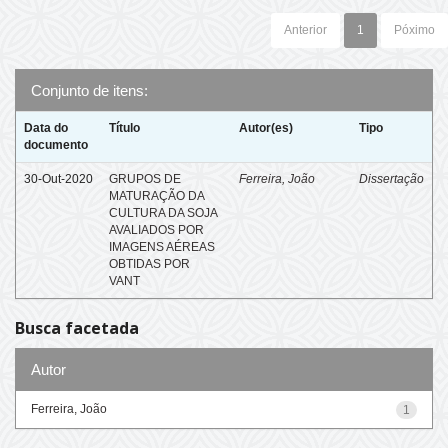
Anterior
1
Póximo
Conjunto de itens:
Data do
Título
Autor(es)
Tipo
documento
30-Out-2020
GRUPOS DE
Ferreira, João
Dissertação
MATURAÇÃO DA
CULTURA DA SOJA
AVALIADOS POR
IMAGENS AÉREAS
OBTIDAS POR
VANT
Busca facetada
Autor
Ferreira, João
1