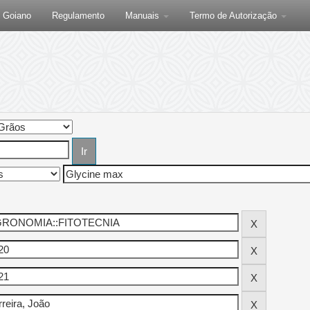
F Goiano
Regulamento
Manuais
Termo de Autorização