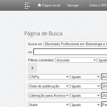
Página inicial
Navegar
Sobre o RII
Skip
navigation
Página de Busca
Buscar em:
por
Filtros correntes: