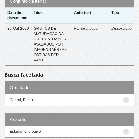
Conjunto de itens:
Data do
Título
Autor(es)
Tipo
documento
30-Out-2020
GRUPOS DE
Ferreira, João
Dissertação
MATURAÇÃO DA
CULTURA DA SOJA
AVALIADOS POR
IMAGENS AÉREAS
OBTIDAS POR
VANT
Busca facetada
Orientador
Cabral, Pablo
1
Assunto
Estádio fenológico
1