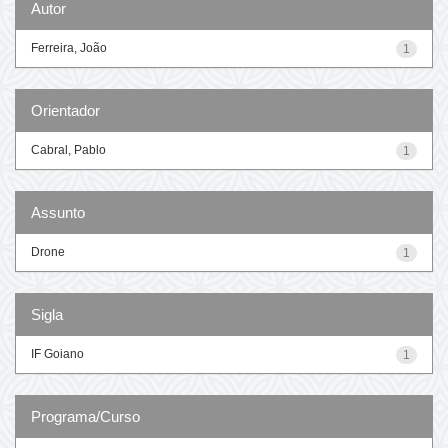
Autor
Ferreira, João
1
Orientador
Cabral, Pablo
1
Assunto
Drone
1
Sigla
IF Goiano
1
Programa/Curso