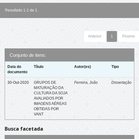
Resultado 1-1 de 1.
Anterior
1
Póximo
Conjunto de itens:
Data do
Título
Autor(es)
Tipo
documento
30-Out-2020
GRUPOS DE
Ferreira, João
Dissertação
MATURAÇÃO DA
CULTURA DA SOJA
AVALIADOS POR
IMAGENS AÉREAS
OBTIDAS POR
VANT
Busca facetada