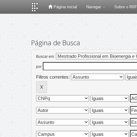
Página inicial
Navegar
Sobre o RII
Skip
navigation
Página de Busca
Buscar em:
por
Filtros correntes: