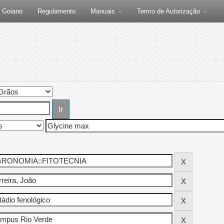
F Goiano
Regulamento
Manuais
Termo de Autorização