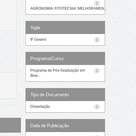
1
AGRONOMIA::FITOTECNIA::MELHORAMEN...
Sigla
IF Goiano
1
Programa/Curso
Programa de Pós-Graduação em
1
Bioe...
Tipo de Documento
Dissertação
1
Data de Publicação