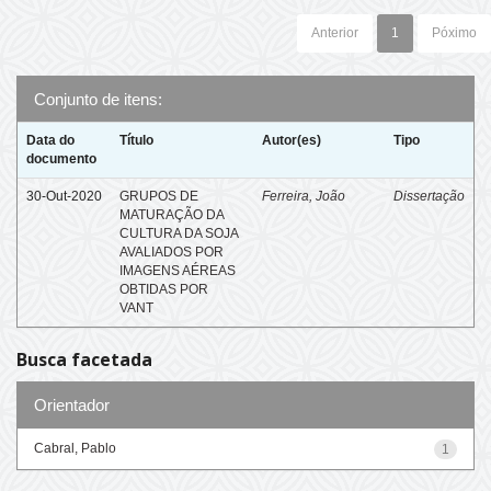
Anterior
1
Póximo
Conjunto de itens:
Data do
Título
Autor(es)
Tipo
documento
30-Out-2020
GRUPOS DE
Ferreira, João
Dissertação
MATURAÇÃO DA
CULTURA DA SOJA
AVALIADOS POR
IMAGENS AÉREAS
OBTIDAS POR
VANT
Busca facetada
Orientador
Cabral, Pablo
1