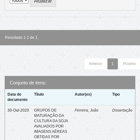
Resultado 1-1 de 1.
Anterior
1
Póximo
Conjunto de itens:
Data do
Título
Autor(es)
Tipo
documento
30-Out-2020
GRUPOS DE
Ferreira, João
Dissertação
MATURAÇÃO DA
CULTURA DA SOJA
AVALIADOS POR
IMAGENS AÉREAS
OBTIDAS POR