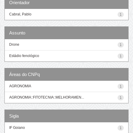
Orientador
Cabral, Pablo
1
Assunto
Drone
1
Estádio fenológico
1
Áreas do CNPq
AGRONOMIA
1
AGRONOMIA::FITOTECNIA::MELHORAMEN...
1
Sigla
IF Goiano
1