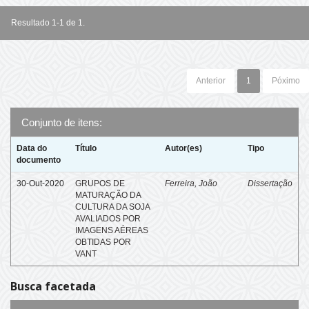
Resultado 1-1 de 1.
Anterior
1
Póximo
Conjunto de itens:
Data do
Título
Autor(es)
Tipo
documento
30-Out-2020
GRUPOS DE
Ferreira, João
Dissertação
MATURAÇÃO DA
CULTURA DA SOJA
AVALIADOS POR
IMAGENS AÉREAS
OBTIDAS POR
VANT
Busca facetada