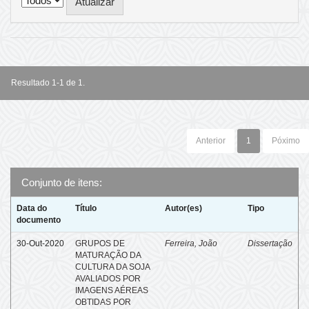
Resultado 1-1 de 1.
Anterior
1
Póximo
Conjunto de itens:
Data do
Título
Autor(es)
Tipo
documento
30-Out-2020
GRUPOS DE
Ferreira, João
Dissertação
MATURAÇÃO DA
CULTURA DA SOJA
AVALIADOS POR
IMAGENS AÉREAS
OBTIDAS POR