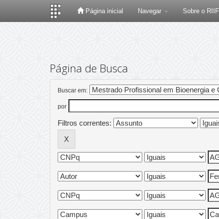
Página inicial
Navegar
Sobre o RII
Skip
navigation
Página de Busca
Buscar em:
por
Filtros correntes: