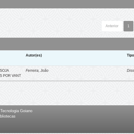
Anterior
1
Autor(es)
Tip
SOJA
Ferreira, João
Diss
S POR VANT
e Tecnologia Goiano
bliotecas