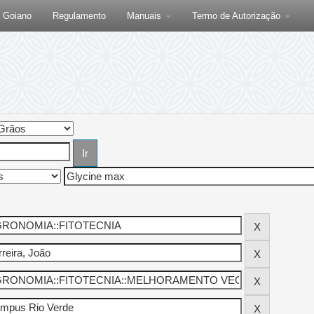
F Goiano
Regulamento
Manuais
Termo de Autorização