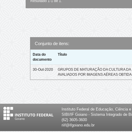
Resultado 1-1 de 1.
Conjunto de itens:
Data do
Título
documento
30-Out-2020
GRUPOS DE MATURAÇÃO DA CULTURA DA 
AVALIADOS POR IMAGENS AÉREAS OBTIDA
Instituto Federal de Educação, Ciência 
SIBI/IF Goiano - Sistema Integrado de Bi
(62) 3605-3600
riif@ifgoiano.edu.br