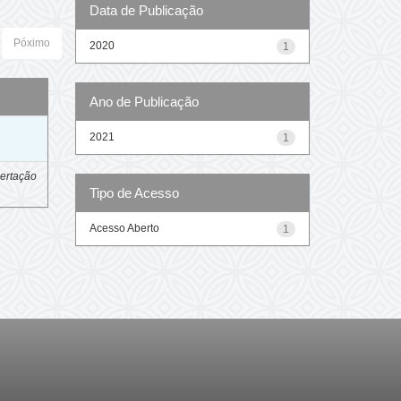
Data de Publicação
Póximo
2020
1
Ano de Publicação
o
2021
1
ertação
Tipo de Acesso
Acesso Aberto
1