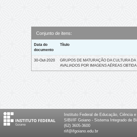
Conjunto de itens:
Data do
Título
documento
30-Out-2020
GRUPOS DE MATURAÇÃO DA CULTURA DA 
AVALIADOS POR IMAGENS AÉREAS OBTIDA
Instituto Federal de Educação, Ciência 
SIBI/IF Goiano - Sistema Integrado de Bi
(62) 3605-3600
riif@ifgoiano.edu.br