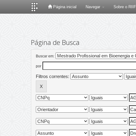
Página inicial
Navegar
Sobre o RII
Skip
navigation
Página de Busca
Buscar em:
por
Filtros correntes: