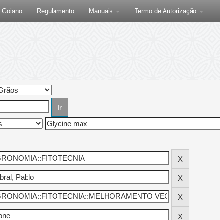
F Goiano
Regulamento
Manuais
Termo de Autorização