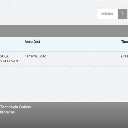
Anterior
1
Autor(es)
Tip
SOJA
Ferreira, João
Diss
S POR VANT
e Tecnologia Goiano
bliotecas