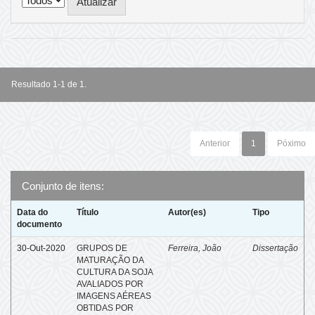
Resultado 1-1 de 1.
Anterior
1
Póximo
Conjunto de itens:
Data do
Título
Autor(es)
Tipo
documento
30-Out-2020
GRUPOS DE
Ferreira, João
Dissertação
MATURAÇÃO DA
CULTURA DA SOJA
AVALIADOS POR
IMAGENS AÉREAS
OBTIDAS POR