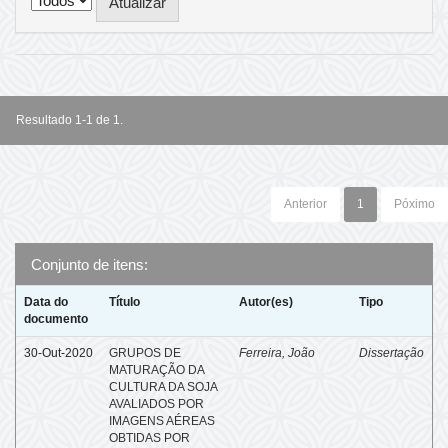
Resultado 1-1 de 1.
Anterior
1
Póximo
Conjunto de itens:
Data do
Título
Autor(es)
Tipo
documento
30-Out-2020
GRUPOS DE
Ferreira, João
Dissertação
MATURAÇÃO DA
CULTURA DA SOJA
AVALIADOS POR
IMAGENS AÉREAS
OBTIDAS POR