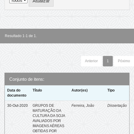
Resultado 1-1 de 1.
Anterior
1
Póximo
Conjunto de itens:
Data do
Título
Autor(es)
Tipo
documento
30-Out-2020
GRUPOS DE
Ferreira, João
Dissertação
MATURAÇÃO DA
CULTURA DA SOJA
AVALIADOS POR
IMAGENS AÉREAS
OBTIDAS POR