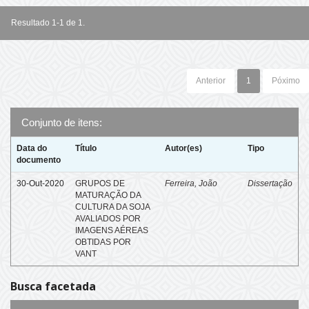
Resultado 1-1 de 1.
Anterior
1
Póximo
Conjunto de itens:
Data do
Título
Autor(es)
Tipo
documento
30-Out-2020
GRUPOS DE
Ferreira, João
Dissertação
MATURAÇÃO DA
CULTURA DA SOJA
AVALIADOS POR
IMAGENS AÉREAS
OBTIDAS POR
VANT
Busca facetada